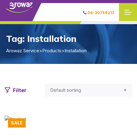
06-30759212
Tag:
Installation
Arowaz Service
>
Products
>
Installation
Filter
SALE