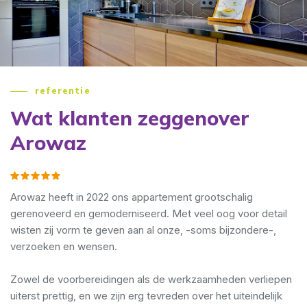
referentie
at klanten zeggen
over
rowaz
waz heeft in 2022 ons appartement grootschalig
U
enoveerd en gemoderniseerd. Met veel oog voor detail
s
en zij vorm te geven aan al onze, -soms bijzondere-,
v
zoeken en wensen.
a
-
el de voorbereidingen als de werkzaamheden verliepen
rst prettig, en we zijn erg tevreden over het uiteindelijk