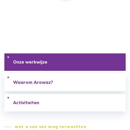
Al uw klussen
één allround
installateur
Met passie voor techniek en oog voor kwaliteit.
Onze werkwijze
Waarom Arowaz?
Activiteiten
wat u van ons mag verwachten