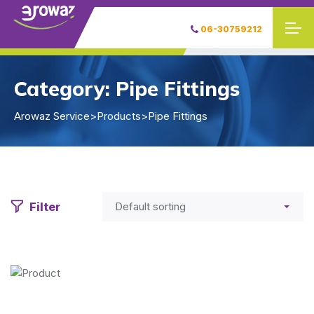
06-30759212
Category:
Pipe Fittings
Arowaz Service
>
Products
>
Pipe Fittings
Filter