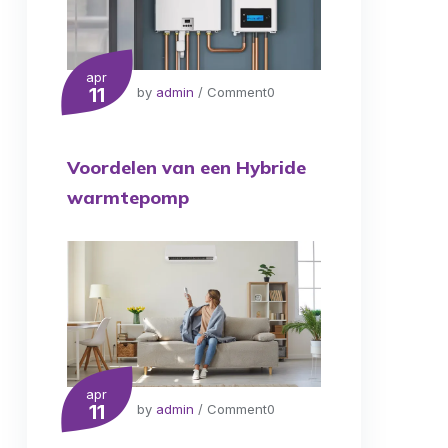
apr
11
by
admin
/ Comment0
Voordelen van een Hybride
warmtepomp
apr
11
by
admin
/ Comment0