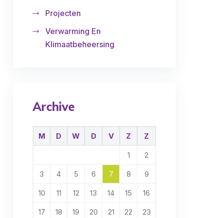
Projecten
Verwarming En
Klimaatbeheersing
Archive
M
D
W
D
V
Z
Z
1
2
3
4
5
6
7
8
9
10
11
12
13
14
15
16
17
18
19
20
21
22
23